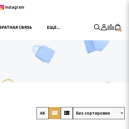
instagram
БРАТНАЯ СВЯЗЬ
ЕЩЕ...
view_module
view_list
48
Без сортировки