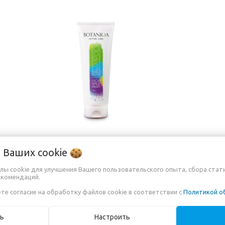
о Ваших
cookie
р для
BOTANIQA Moisturising &
лы cookie для улучшения Вашего пользовательского опыта, сбора стат
Protection Shampoo
екомендаций.
55,00
руб.
те согласие на обработку файлов cookie в соответствии с
Политикой о
Ещё 2 варианта
ь
Настроить