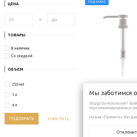
ПОД ЗАКАЗ
ЦЕНА
ТОВАРЫ
В наличии
Со скидкой
ОБЪЕМ
250 мл
Мы заботимся 
1 л
BOTANIQA Дозато
doggy.by использует фай
галлонов
4 л
персонализированных р
12,00
руб.
Нажав «Принять», Вы дае
ПОДОБРАТЬ
ОЧИСТИТЬ
Отклонит