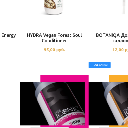
 Energy
HYDRA Vegan Forest Soul
BOTANIQA До
Conditioner
галло
95,00
руб.
12,00
р
ПОД ЗАКАЗ