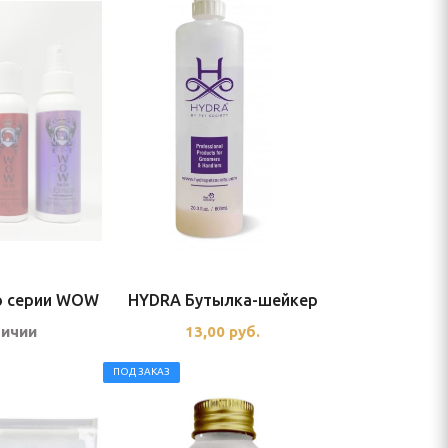
р серии WOW
HYDRA Бутылка-шейкер
личии
13,00
руб.
ПОД ЗАКАЗ