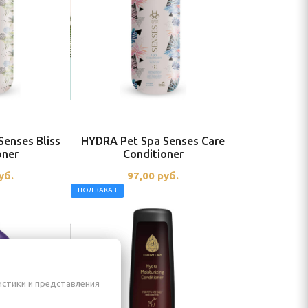
enses Bliss
HYDRA Pet Spa Senses Care
oner
Conditioner
уб.
97,00
руб.
ПОД ЗАКАЗ
истики и представления