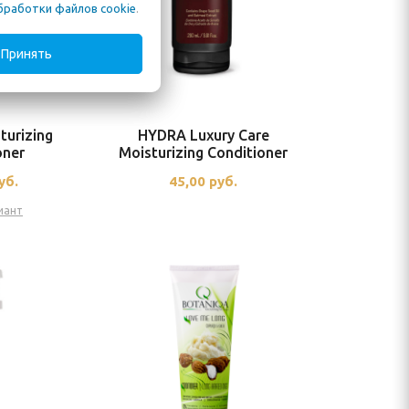
бработки файлов cookie
.
Принять
urizing
HYDRA Luxury Care
oner
Moisturizing Conditioner
уб.
45,00
руб.
иант