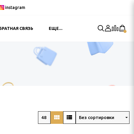
instagram
БРАТНАЯ СВЯЗЬ
ЕЩЕ...
view_module
view_list
48
Без сортировки