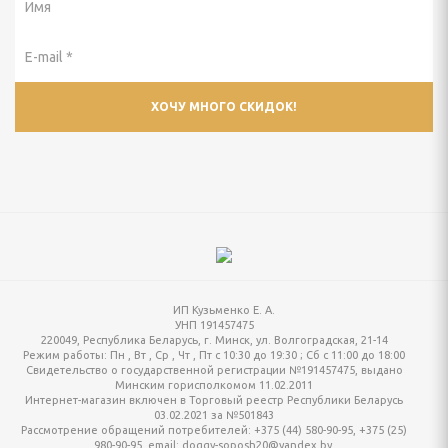
ИП Кузьменко Е. А.
УНП 191457475
220049, Республика Беларусь, г. Минск, ул. Волгоградская, 21-14
Режим работы:
Пн , Вт , Ср , Чт , Пт c 10:30 до 19:30 ; Сб c 11:00 до 18:00
Свидетельство о государственной регистрации №191457475, выдано
Минским горисполкомом 11.02.2011
Интернет-магазин включен в Торговый реестр Республики Беларусь
03.02.2021 за №501843
Рассмотрение обращений потребителей: +375 (44) 580-90-95, +375 (25)
980-90-95, email: doggy-soposh20@yandex.by.