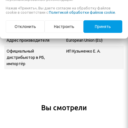
Объем
250 мл
Нажав «Принять», Вы даете согласие на обработку файлов
cookie в соответствии с
Политикой обработки файлов cookie
.
Назначение
Кондиционер
Отклонить
Настроить
Принять
Производитель
So Posh
Адрес производителя
European Union (EU)
Официальный
ИП Кузьменко Е. А.
дистрибьютор в РБ,
импортёр
Вы смотрели