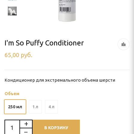
ля тримминга
 УХОД
I'm So Puffy Conditioner
65,00
руб.
ью
и
Кондиционер для экстремального объема шерсти
Объем
250 мл
1 л
4 л
В КОРЗИНУ