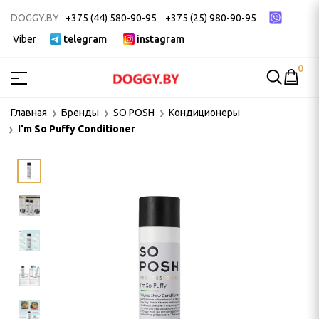
DOGGY.BY
+375 (44) 580-90-95
+375 (25) 980-90-95
Viber
telegram
instagram
0
МСТВА
Главная
Бренды
SO POSH
Kондиционеры
I'm So Puffy Conditioner
ак
ек
 ДЛЯ ГРУМИНГА
и, пуходерки