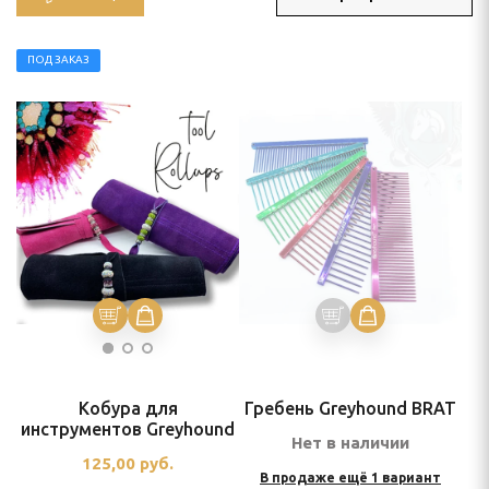
ля тримминга
 УХОД
ПОД ЗАКАЗ
ью
и
Кобура для
Гребень Greyhound BRAT
инструментов Greyhound
Нет в наличии
125,00
руб.
В продаже ещё 1 вариант