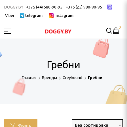
DOGGY.BY
+375 (44) 580-90-95
+375 (25) 980-90-95
Viber
telegram
instagram
0
МСТВА
ак
Гребни
ек
 ДЛЯ ГРУМИНГА
Главная
Бренды
Greyhound
Гребни
и, пуходерки
Без сортировки
Фильтр