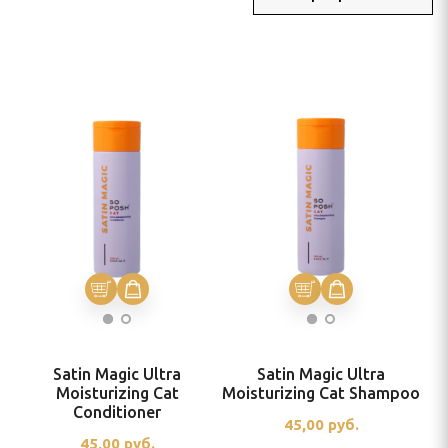
ля тримминга
 УХОД
ью
и
Satin Magic Ultra
Satin Magic Ultra
Moisturizing Cat
Moisturizing Cat Shampoo
Conditioner
45,00
руб.
45,00
руб.