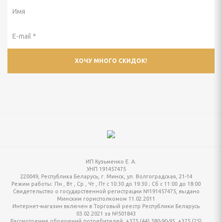
ИП Кузьменко Е. А.
УНП 191457475
220049, Республика Беларусь, г. Минск, ул. Волгоградская, 21-14
Режим работы:
Пн , Вт , Ср , Чт , Пт c 10:30 до 19:30 ; Сб c 11:00 до 18:00
Свидетельство о государственной регистрации №191457475, выдано
Минским горисполкомом 11.02.2011
Интернет-магазин включен в Торговый реестр Республики Беларусь
03.02.2021 за №501843
Рассмотрение обращений потребителей: +375 (44) 580-90-95, +375 (25)