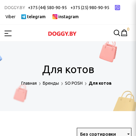
DOGGY.BY
+375 (44) 580-90-95
+375 (25) 980-90-95
Viber
telegram
instagram
0
МСТВА
ак
Для котов
ек
 ДЛЯ ГРУМИНГА
Главная
Бренды
SO POSH
Для котов
и, пуходерки
Без сортировки