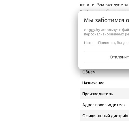
шерсти. Рекомендуемая 
2. Можно разбавить вод
Мы заботимся 
Состав:
doggy.by использует фай
Cocos Nucifera Oil, Helia
персонализированных р
Gratissima Oil, Tocophery
Нажав «Принять», Вы дае
Характеристи
Отклонит
Объем
Назначение
Производитель
Адрес производителя
Официальный дистрибь