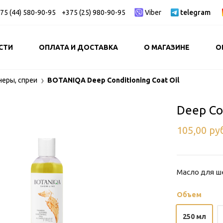
75 (44) 580-90-95
+375 (25) 980-90-95
Viber
telegram
СТИ
ОПЛАТА И ДОСТАВКА
О МАГАЗИНЕ
О
неры, спреи
BOTANIQA Deep Conditioning Coat Oil
Deep Con
105,00
ру
Масло для ше
Объем
250 мл