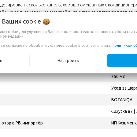
дозировка-несколько капель, хорошо смешанных с кондиционер
ой и кондиционером или маской в качестве средства под папиль
о Ваших
cookie
лы cookie для улучшения Вашего пользовательского опыта, сбора стат
nthus Annuus Seed Oil, Triticum Vulgare Germ Oil, Vitis Vinifera Se
екомендаций.
l Acetate, Tocopherol.
те согласие на обработку файлов cookie в соответствии с
Политикой о
ки
ь
Настроить
250 мл
Уход за шер
BOTANIQA
Łużycka 87 |
ютор в РБ, импортёр
ИП Кузьменко