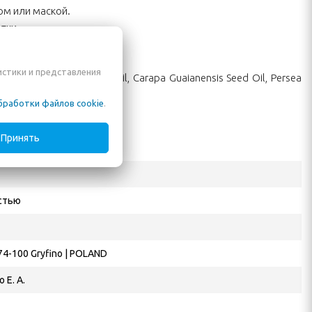
ом или маской.
отки.
истики и представления
ed Oil, Oenothera Biennis Oil, Carapa Guaianensis Seed Oil, Persea
бработки файлов cookie
.
Принять
стью
 74-100 Gryfino | POLAND
 Е. А.