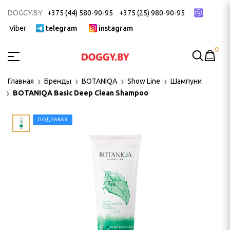
DOGGY.BY
+375 (44) 580-90-95
+375 (25) 980-90-95
Viber
telegram
instagram
0
МСТВА
Главная
Бренды
BOTANIQA
Show Line
Шампуни
BOTANIQA Basic Deep Clean Shampoo
ак
ек
ПОД ЗАКАЗ
 ДЛЯ ГРУМИНГА
и, пуходерки