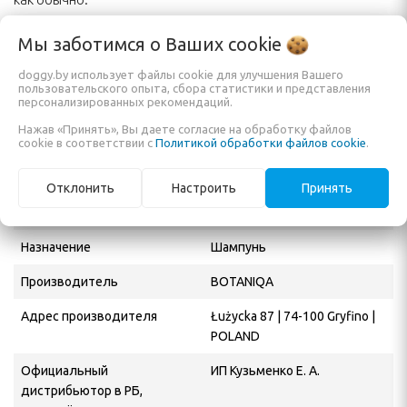
Мы заботимся о Ваших
cookie
Состав:
Aqua, Sodium Cocoamphoacetate, Cocamidopropyl Betaine,
doggy.by использует файлы cookie для улучшения Вашего
Disodium Lauryl Sulfosuccinate, , Aloe Barbadensis Leaf Juice,
пользовательского опыта, сбора статистики и представления
персонализированных рекомендаций.
Glycerin, Parfum, Preservative.
Нажав «Принять», Вы даете согласие на обработку файлов
cookie в соответствии с
Политикой обработки файлов cookie
.
Характеристики
Отклонить
Настроить
Принять
Объем
250 мл
Назначение
Шампунь
Производитель
BOTANIQA
Адрес производителя
Łużycka 87 | 74-100 Gryfino |
POLAND
Официальный
ИП Кузьменко Е. А.
дистрибьютор в РБ,