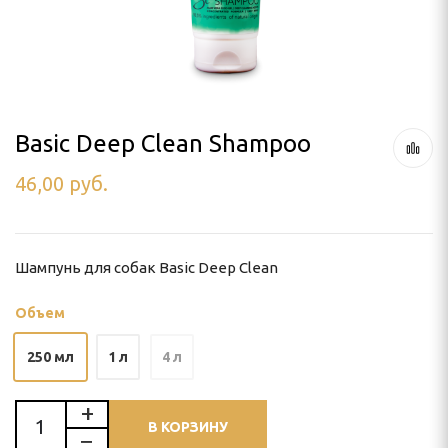
ля тримминга
 УХОД
Basic Deep Clean Shampoo
46,00
руб.
ью
и
Шампунь для собак Basic Deep Clean
Объем
250 мл
1 л
4 л
В КОРЗИНУ