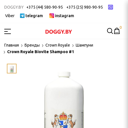
DOGGY.BY
+375 (44) 580-90-95
+375 (25) 980-90-95
Viber
telegram
instagram
0
МСТВА
Главная
Бренды
Crown Royale
Шампуни
Crown Royale Biovite Shampoo #1
ак
ек
 ДЛЯ ГРУМИНГА
и, пуходерки