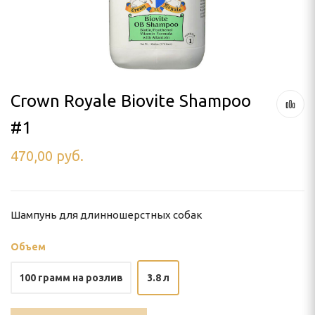
ля тримминга
 УХОД
Crown Royale Biovite Shampoo
#1
ью
470,00
руб.
и
Шампунь для длинношерстных собак
Объем
100 грамм на розлив
3.8 л