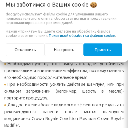
Рекомендации по применению:
Мы заботимся о Ваших
cookie
Развести шампунь в следующей пропорции: 1 часть
doggy.by использует файлы cookie для улучшения Вашего
шампуня на 10-20 или больше частей воды в зависимости от
пользовательского опыта, сбора статистики и представления
шерсти, степени загрязненности и частоты мытья
персонализированных рекомендаций.
Хорошо намочите шерсть для удаления жира и грязи
Нажав «Принять», Вы даете согласие на обработку файлов
cookie в соответствии с
Политикой обработки файлов cookie
.
Нанесите шампунь губкой или распылителем и массируйте
вдоль роста волос, до появления обильной пены.
Оставьте шампунь на шерсти на 5 минут, после чего
Отклонить
Настроить
Принять
хорошо промойте, пока вода не станет прозрачной.
Необходимо учесть, что шампунь обладает устойчивым
проникающим и впитывающим эффектом, поэтому смывать
его необходимо продолжительное время.
При необходимости усилить действие шампуня, или при
сильном загрязнении (например, шерсть в масле)-
повторите процедуру.
Для достижения более видимого и эффектного результата
рекомендуются нанести после мытья шампунем
кондиционер Crown Royale Condition Plus или Crown Royale
Bodifier.