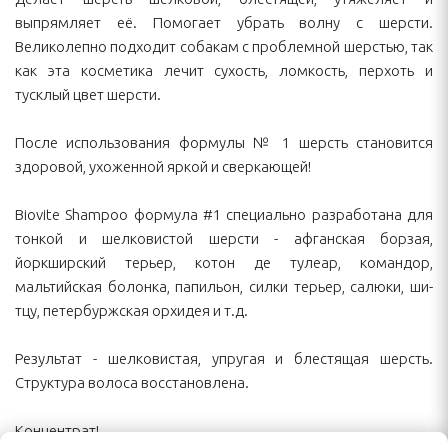
выпрямляет её. Помогает убрать волну с шерсти.
Великолепно подходит собакам с проблемной шерстью, так
как эта косметика лечит сухость, ломкость, перхоть и
тусклый цвет шерсти.
После использования формулы № 1 шерсть становится
здоровой, ухоженной яркой и сверкающей!
Biovite Shampoo формула #1 специально разработана для
тонкой и шелковистой шерсти - афганская борзая,
йоркширский терьер, котон де тулеар, командор,
мальтийская болонка, папильон, силки терьер, салюки, ши-
тцу, петербуржская орхидея и т.д.
Результат - шелковистая, упругая и блестящая шерсть.
Структура волоса восстановлена.
Концентрат!