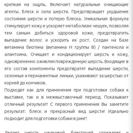
крепкая на ощупь. Включает натуральные очищающие
агенты. Блеск и сила шерсти. Предотвращает ухудшение
состояния шерсти и потерю блеска. Уникальная формула
стимулирует кожу и ускоряет метаболизм чешуек, позволяя
тем самым добиться здоровой кожи, предотвратить
выпадение волос и ускорить их рост. Создан на базе
витамина биотина (витамина Н группы В) / пантенола и
алантоина. Очищает и кондиционирует шерсть и кожу,
одновременно оживляя поврежденную шерсть. Входящие в
его состав компоненты предотвратят выпадение шерсти,
сезонные и перманентные линьки, ухаживают за шерстью от
корней до кончиков.
Подходит как для применения при подготовки собаки к
выставке, так и в межвыставочный период. Показывает
отличный результат! С первого применения Вы заметите
результат: блеск и прекрасный вид шерсти! Идеально
подходит для подготовки собаки в ринг!
Делает шерсть шелковой, блестящей, утяжеляет и