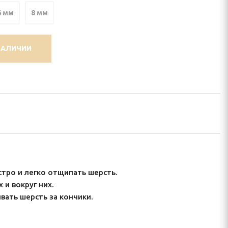
6 мм
8 мм
НАЛИЧИИ
тро и легко отщипать шерсть.
 и вокруг них.
вать шерсть за кончики.