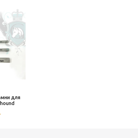
амни для
yhound
.