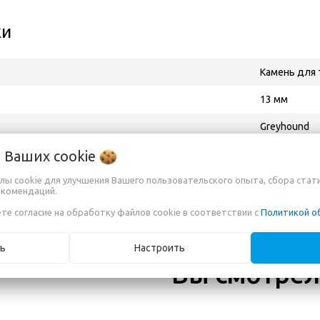
ки
Камень для
13 мм
Greyhound
Suite 110, 1
о Ваших
cookie
ютор в РБ, импортёр
лы cookie для улучшения Вашего пользовательского опыта, сбора стат
ИП Кузьменко
екомендаций.
те согласие на обработку файлов cookie в соответствии с
Политикой о
ь
Настроить
Вы смотре