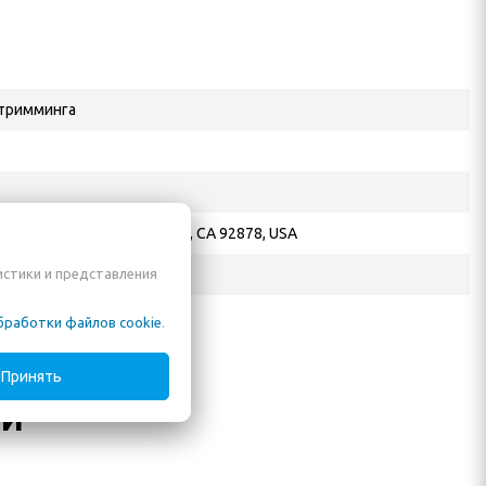
 тримминга
70 North Maple Street Corona, CA 92878, USA
истики и представления
 Е. А.
бработки файлов cookie
.
Принять
ли