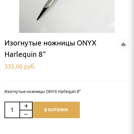
ля тримминга
 УХОД
Изогнутые ножницы ONYX
Harlequin 8"
ью
335,00
руб.
и
Изогнутые ножницы ONYX Harlequin 8"
В КОРЗИНУ