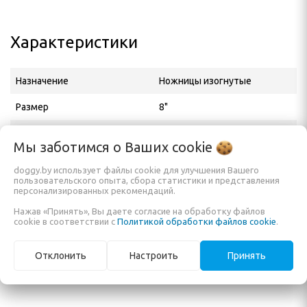
Характеристики
Назначение
Ножницы изогнутые
Размер
8"
Производитель
Greyhound
Мы заботимся о Ваших
cookie
Адрес производителя
Suite 110, 170 North Maple
doggy.by использует файлы cookie для улучшения Вашего
Street Corona, CA 92878, USA
пользовательского опыта, сбора статистики и представления
персонализированных рекомендаций.
Официальный
ИП Кузьменко Е. А.
Нажав «Принять», Вы даете согласие на обработку файлов
дистрибьютор в РБ,
cookie в соответствии с
Политикой обработки файлов cookie
.
импортёр
Отклонить
Настроить
Принять