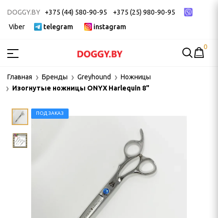
DOGGY.BY
+375 (44) 580-90-95
+375 (25) 980-90-95
Viber
telegram
instagram
0
МСТВА
Главная
Бренды
Greyhound
Ножницы
Изогнутые ножницы ONYX Harlequin 8"
ак
ек
ПОД ЗАКАЗ
 ДЛЯ ГРУМИНГА
и, пуходерки