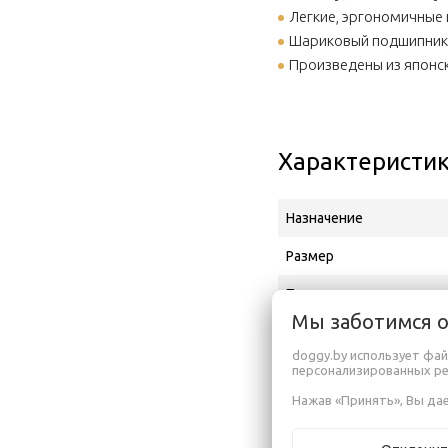
Легкие, эргономичные
Шариковый подшипник S
Произведены из японск
Характеристи
Назначение
Размер
Производитель
Мы заботимся 
Адрес производителя
doggy.by использует фай
Официальный дистрибь
персонализированных р
Нажав «Принять», Вы дае