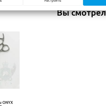
ь
Настроить
Вы смотре
ы ONYX