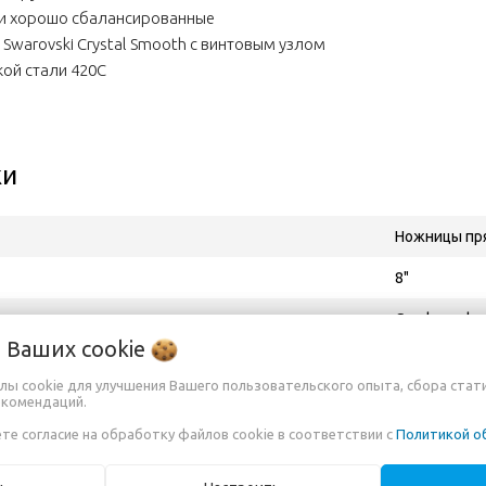
 и хорошо сбалансированные
warovski Crystal Smooth с винтовым узлом
ой стали 420С
ки
Ножницы пр
8"
Greyhound
о Ваших
cookie
Suite 110, 1
лы cookie для улучшения Вашего пользовательского опыта, сбора стат
ютор в РБ, импортёр
ИП Кузьменко
екомендаций.
те согласие на обработку файлов cookie в соответствии с
Политикой о