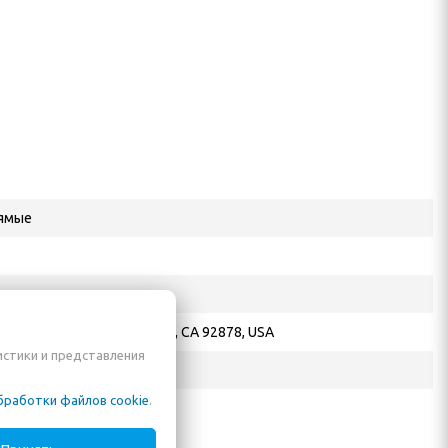
ямые
70 North Maple Street Corona, CA 92878, USA
истики и представления
 Е. А.
бработки файлов cookie
.