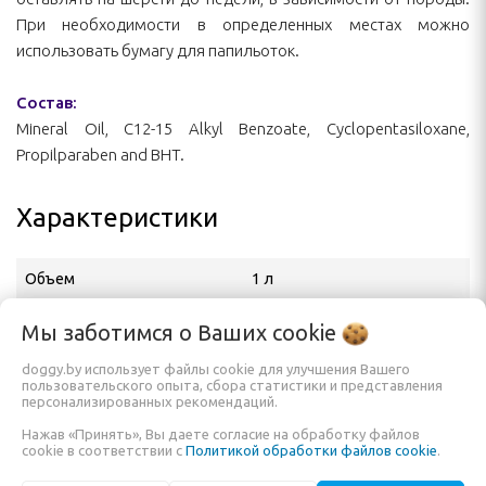
При необходимости в определенных местах можно
использовать бумагу для папильоток.
Состав:
Mineral Oil, C12-15 Alkyl Benzoate, Cyclopentasiloxane,
Propilparaben and BHT.
Характеристики
Объем
1 л
Назначение
Уход за шерстью, Масло для
Мы заботимся о Ваших
cookie
шерсти
doggy.by использует файлы cookie для улучшения Вашего
Производитель
HYDRA
пользовательского опыта, сбора статистики и представления
персонализированных рекомендаций.
Адрес производителя
R. Pantojo, 1053 - Vila Reg.
Нажав «Принять», Вы даете согласие на обработку файлов
Feijó, São Paulo - SP, 03343-
cookie в соответствии с
Политикой обработки файлов cookie
.
000, BRASIL