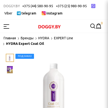
DOGGY.BY
+375 (44) 580-90-95
+375 (25) 980-90-95
Viber
telegram
instagram
0
МСТВА
Главная
Бренды
HYDRA
EXPERT Line
HYDRA Expert Coat Oil
ак
ек
ПОД ЗАКАЗ
 ДЛЯ ГРУМИНГА
и, пуходерки