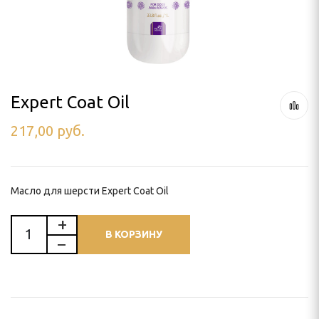
ля тримминга
 УХОД
Expert Coat Oil
217,00
руб.
ью
и
Масло для шерсти Expert Coat Oil
В КОРЗИНУ