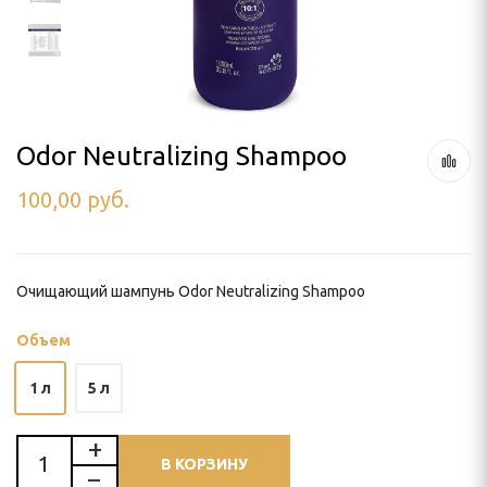
ля тримминга
 УХОД
Odor Neutralizing Shampoo
100,00
руб.
ью
и
Очищающий шампунь Odor Neutralizing Shampoo
Объем
1 л
5 л
В КОРЗИНУ