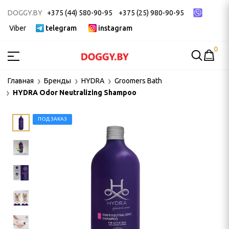
DOGGY.BY
+375 (44) 580-90-95
+375 (25) 980-90-95
Viber
telegram
instagram
0
МСТВА
Главная
Бренды
HYDRA
Groomers Bath
HYDRA Odor Neutralizing Shampoo
ак
ек
ПОД ЗАКАЗ
 ДЛЯ ГРУМИНГА
и, пуходерки