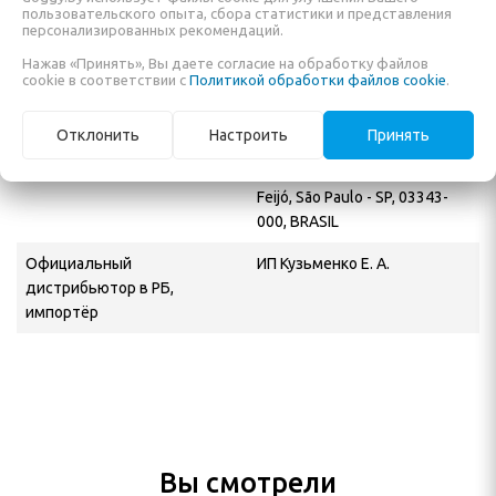
пользовательского опыта, сбора статистики и представления
персонализированных рекомендаций.
Объем
1 л
Нажав «Принять», Вы даете согласие на обработку файлов
cookie в соответствии с
Политикой обработки файлов cookie
.
Назначение
Шампунь
Производитель
HYDRA
Отклонить
Настроить
Принять
Адрес производителя
R. Pantojo, 1053 - Vila Reg.
Feijó, São Paulo - SP, 03343-
000, BRASIL
Официальный
ИП Кузьменко Е. А.
дистрибьютор в РБ,
импортёр
Вы смотрели