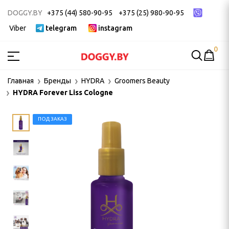
DOGGY.BY
+375 (44) 580-90-95
+375 (25) 980-90-95
Viber
telegram
instagram
0
МСТВА
Главная
Бренды
HYDRA
Groomers Beauty
HYDRA Forever Liss Cologne
ак
ек
ПОД ЗАКАЗ
 ДЛЯ ГРУМИНГА
и, пуходерки