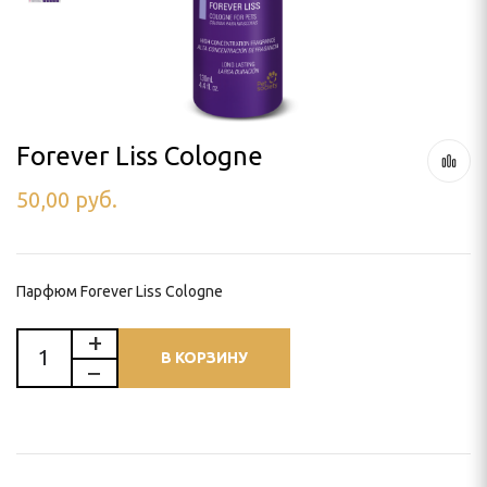
ля тримминга
 УХОД
Forever Liss Cologne
50,00
руб.
ью
и
Парфюм Forever Liss Cologne
В КОРЗИНУ