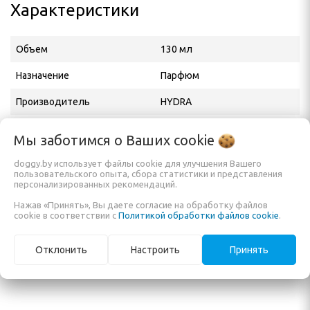
Характеристики
Объем
130 мл
Назначение
Парфюм
Производитель
HYDRA
Адрес производителя
R. Pantojo, 1053 - Vila Reg.
Мы заботимся о Ваших
cookie
Feijó, São Paulo - SP, 03343-
000, BRASIL
doggy.by использует файлы cookie для улучшения Вашего
пользовательского опыта, сбора статистики и представления
персонализированных рекомендаций.
Официальный
ИП Кузьменко Е. А.
дистрибьютор в РБ,
Нажав «Принять», Вы даете согласие на обработку файлов
импортёр
cookie в соответствии с
Политикой обработки файлов cookie
.
Отклонить
Настроить
Принять