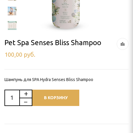
ля тримминга
 УХОД
Pet Spa Senses Bliss Shampoo
100,00
руб.
ью
и
Шампунь для SPA Hydra Senses Bliss Shampoo
В КОРЗИНУ