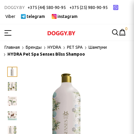
DOGGY.BY
+375 (44) 580-90-95
+375 (25) 980-90-95
Viber
telegram
instagram
0
МСТВА
Главная
Бренды
HYDRA
PET SPA
Шампуни
HYDRA Pet Spa Senses Bliss Shampoo
ак
ек
 ДЛЯ ГРУМИНГА
и, пуходерки