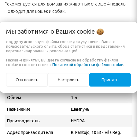
Рекомендуется для домашних животных старше 4 недель.
Подходит для кошек и собак.
Состав:
Мы заботимся о Ваших
cookie
Water/ Aqua, Sodium Laureth Sulfate, Cocamidopropyl Betaine,
Sodium Cocomphoacetate, Glycol Distearate, Cocamide MIPA,
doggy.by использует файлы cookie для улучшения Вашего
пользовательского опыта, сбора статистики и представления
Fragrance, PEG-120 Methyl Glucose Dioleate, Lipoprotein
персонализированных рекомендаций.
Complex, Preservatives, Cocos nucifera Extract, Disodium EDTA
Нажав «Принять», Вы даете согласие на обработку файлов
and Polyquaternium-10.
cookie в соответствии с
Политикой обработки файлов cookie
.
Характеристики
Отклонить
Настроить
Принять
Объем
1 л
Назначение
Шампунь
Производитель
HYDRA
Адрес производителя
R. Pantojo, 1053 - Vila Reg.