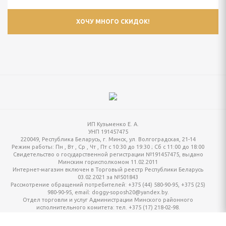
ИП Кузьменко Е. А.
УНП 191457475
220049, Республика Беларусь, г. Минск, ул. Волгоградская, 21-14
Режим работы:
Пн , Вт , Ср , Чт , Пт c 10:30 до 19:30 ; Сб c 11:00 до 18:00
Свидетельство о государственной регистрации №191457475, выдано
Минским горисполкомом 11.02.2011
Интернет-магазин включен в Торговый реестр Республики Беларусь
03.02.2021 за №501843
Рассмотрение обращений потребителей: +375 (44) 580-90-95, +375 (25)
980-90-95, email: doggy-soposh20@yandex.by.
Отдел торговли и услуг Администрации Минского районного
исполнительного комитета: тел. +375 (17) 218-02-98.
Настройка файлов cookie