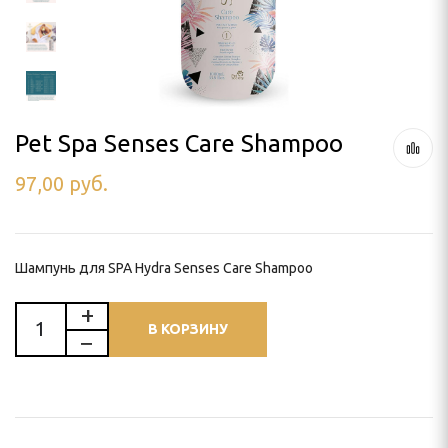
ля тримминга
 УХОД
Pet Spa Senses Care Shampoo
97,00
руб.
ью
и
Шампунь для SPA Hydra Senses Care Shampoo
В КОРЗИНУ