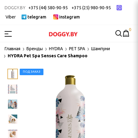
DOGGY.BY
+375 (44) 580-90-95
+375 (25) 980-90-95
Viber
telegram
instagram
0
МСТВА
Главная
Бренды
HYDRA
PET SPA
Шампуни
HYDRA Pet Spa Senses Care Shampoo
ак
ек
ПОД ЗАКАЗ
 ДЛЯ ГРУМИНГА
и, пуходерки