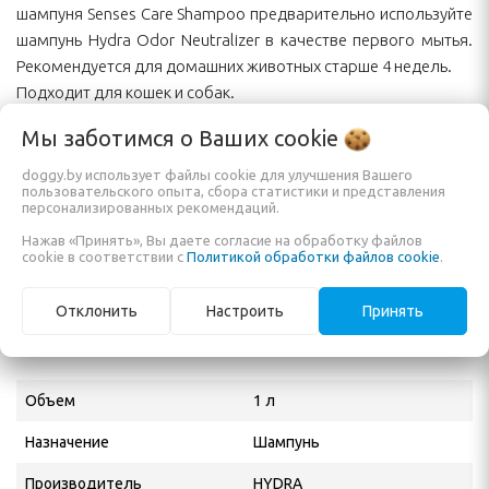
шампуня Senses Care Shampoo предварительно используйте
шампунь Hydra Odor Neutralizer в качестве первого мытья.
Рекомендуется для домашних животных старше 4 недель.
Подходит для кошек и собак.
Мы заботимся о Ваших
cookie
Состав:
Water/Aqua, Sodium Laureth Sulfate, Cocamidopropyl Betaine,
doggy.by использует файлы cookie для улучшения Вашего
пользовательского опыта, сбора статистики и представления
Sodium Cocoamphoacetate, Glycol Distearate, Cocamide MIPA,
персонализированных рекомендаций.
Fragrance, PEG-120 Methyl Glucose Dioletate, Gossypium
Нажав «Принять», Вы даете согласие на обработку файлов
herbaceum Extract, Lipoprotein Complex, Preservatives,
cookie в соответствии с
Политикой обработки файлов cookie
.
Disodium EDTA and Polyquaternium-10.
Отклонить
Настроить
Принять
Характеристики
Объем
1 л
Назначение
Шампунь
Производитель
HYDRA