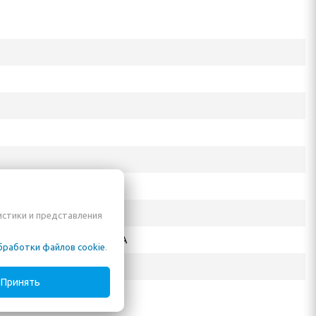
истики и представления
Road, Suzhou, Jiangsu, CHINA
бработки файлов cookie
.
 Е. А.
Принять