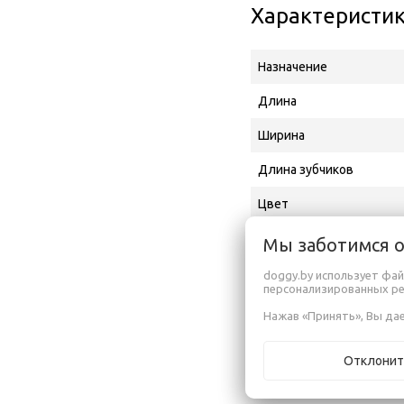
Характеристи
Назначение
Длина
Ширина
Длина зубчиков
Цвет
Жёсткость
Мы заботимся 
Производитель
doggy.by использует фай
персонализированных р
Адрес производителя
Нажав «Принять», Вы дае
Официальный дистрибь
Отклонит