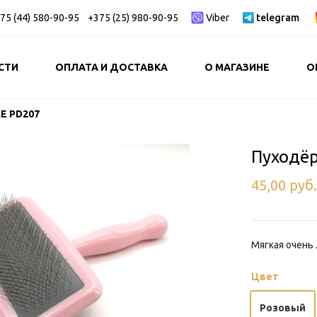
75 (44) 580-90-95
+375 (25) 980-90-95
Viber
telegram
СТИ
ОПЛАТА И ДОСТАВКА
О МАГАЗИНЕ
О
E PD207
Пуходё
45,00
руб
Мягкая очень
Цвет
Розовый