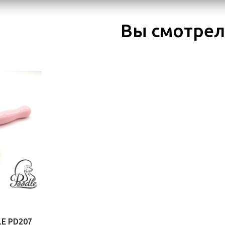
Вы смотре
E PD207