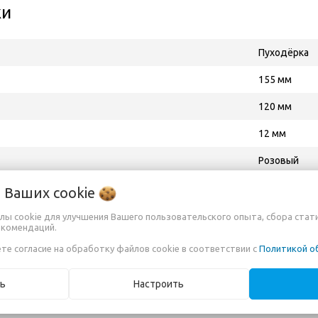
ки
Пуходёрка
155 мм
120 мм
12 мм
Розовый
Мягкая
о Ваших
cookie
Poodle
лы cookie для улучшения Вашего пользовательского опыта, сбора стат
екомендаций.
No.8, Sunwu 
те согласие на обработку файлов cookie в соответствии с
Политикой о
ютор в РБ, импортёр
ИП Кузьменко
ь
Настроить