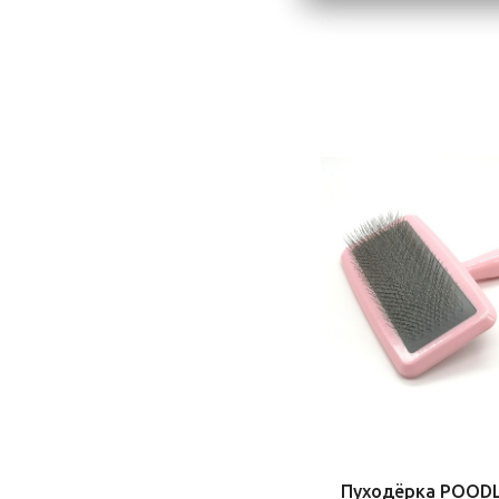
Пуходёрка POODL