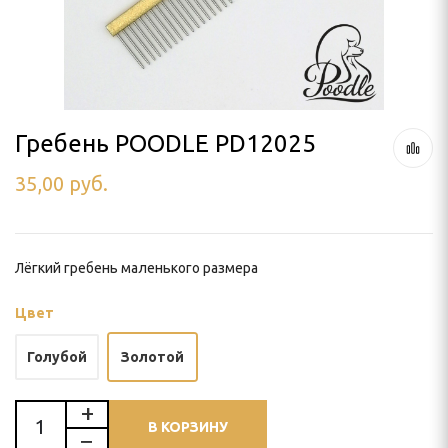
ля тримминга
 УХОД
Гребень POODLE PD12025
35,00
руб.
ью
и
Лёгкий гребень маленького размера
Цвет
Голубой
Золотой
В КОРЗИНУ