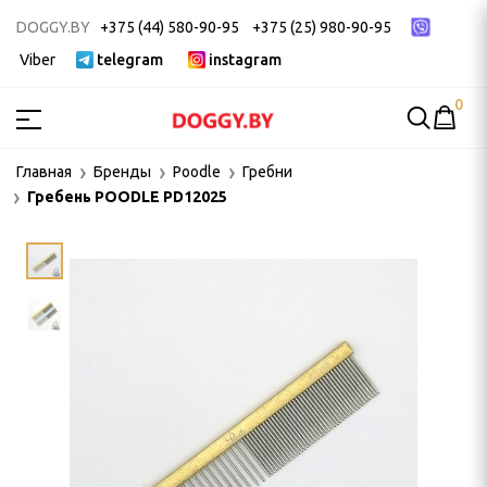
DOGGY.BY
+375 (44) 580-90-95
+375 (25) 980-90-95
Viber
telegram
instagram
0
МСТВА
Главная
Бренды
Poodle
Гребни
Гребень POODLE PD12025
ак
ек
 ДЛЯ ГРУМИНГА
и, пуходерки