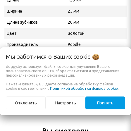
Длина
120 мм
Ширина
25 мм
Длина зубчиков
20 мм
Цвет
Золотой
Производитель
Poodle
Адрес производителя
No.8, Sunwu Road, Suzhou,
Мы заботимся о Ваших
cookie
Jiangsu, CHINA
doggy.by использует файлы cookie для улучшения Вашего
пользовательского опыта, сбора статистики и представления
Официальный
ИП Кузьменко Е. А.
персонализированных рекомендаций.
дистрибьютор в РБ,
Нажав «Принять», Вы даете согласие на обработку файлов
импортёр
cookie в соответствии с
Политикой обработки файлов cookie
.
Отклонить
Настроить
Принять