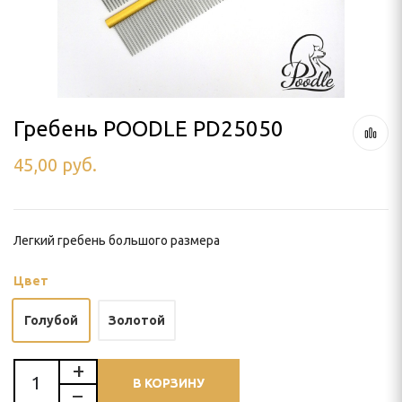
ля тримминга
 УХОД
Гребень POODLE PD25050
45,00
руб.
ью
и
Легкий гребень большого размера
Цвет
Голубой
Золотой
В КОРЗИНУ