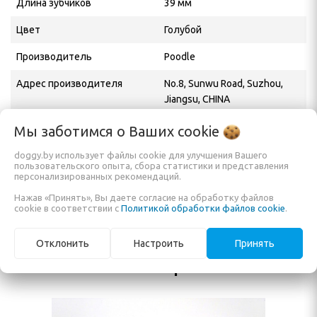
Длина зубчиков
39 мм
Цвет
Голубой
Производитель
Poodle
Адрес производителя
No.8, Sunwu Road, Suzhou,
Jiangsu, CHINA
Официальный
ИП Кузьменко Е. А.
Мы заботимся о Ваших
cookie
дистрибьютор в РБ,
doggy.by использует файлы cookie для улучшения Вашего
импортёр
пользовательского опыта, сбора статистики и представления
персонализированных рекомендаций.
Нажав «Принять», Вы даете согласие на обработку файлов
cookie в соответствии с
Политикой обработки файлов cookie
.
Отклонить
Настроить
Принять
Вы смотрели