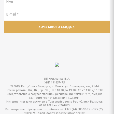
ИП Кузьменко Е. А.
УНП 191457475
220049, Республика Беларусь, г. Минск, ул. Волгоградская, 21-14
Режим работы:
Пн , Вт , Ср , Чт , Пт c 10:30 до 19:30 ; Сб c 11:00 до 18:00
Свидетельство о государственной регистрации №191457475, выдано
Минским горисполкомом 11.02.2011
Интернет-магазин включен в Торговый реестр Республики Беларусь
03.02.2021 за №501843
Рассмотрение обращений потребителей: +375 (44) 580-90-95, +375 (25)
980-90-95, email: doggy-soposh20@yandex.by.