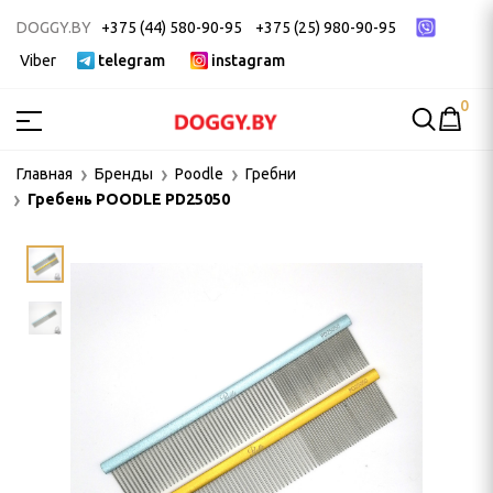
DOGGY.BY
+375 (44) 580-90-95
+375 (25) 980-90-95
Viber
telegram
instagram
0
МСТВА
Главная
Бренды
Poodle
Гребни
Гребень POODLE PD25050
ак
ек
 ДЛЯ ГРУМИНГА
и, пуходерки