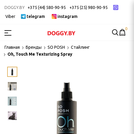
DOGGY.BY
+375 (44) 580-90-95
+375 (25) 980-90-95
Viber
telegram
instagram
0
МСТВА
Главная
Бренды
SO POSH
Стайлинг
Oh, Touch Me Texturizing Spray
ак
ек
 ДЛЯ ГРУМИНГА
и, пуходерки