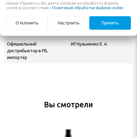
Нажав «Принять», Вы даете согласие на обработку файлов
cookie в соответствии с
Политикой обработки файлов cookie
.
Назначение
Стайлинг
Производитель
So Posh
Отклонить
Настроить
Принять
Адрес производителя
European Union (EU)
Официальный
ИП Кузьменко Е. А.
дистрибьютор в РБ,
импортёр
Вы смотрели