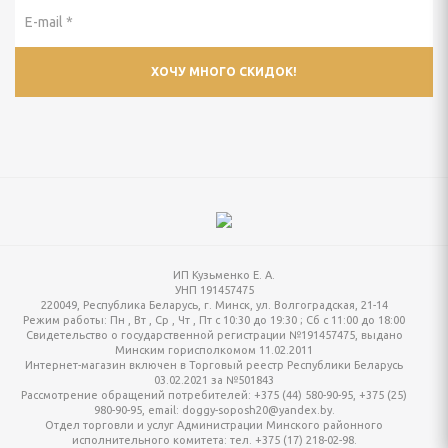
ИП Кузьменко Е. А.
УНП 191457475
220049, Республика Беларусь, г. Минск, ул. Волгоградская, 21-14
Режим работы:
Пн , Вт , Ср , Чт , Пт c 10:30 до 19:30 ; Сб c 11:00 до 18:00
Свидетельство о государственной регистрации №191457475, выдано
Минским горисполкомом 11.02.2011
Интернет-магазин включен в Торговый реестр Республики Беларусь
03.02.2021 за №501843
Рассмотрение обращений потребителей: +375 (44) 580-90-95, +375 (25)
980-90-95, email: doggy-soposh20@yandex.by.
Отдел торговли и услуг Администрации Минского районного
исполнительного комитета: тел. +375 (17) 218-02-98.