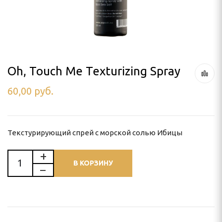
ля тримминга
 УХОД
Oh, Touch Me Texturizing Spray
60,00
руб.
ью
и
Текстурирующий спрей с морской солью Ибицы
В КОРЗИНУ