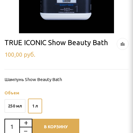
ля тримминга
 УХОД
TRUE ICONIC Show Beauty Bath
100,00
руб.
ью
и
Шампунь Show Beauty Bath
Объем
250 мл
1 л
В КОРЗИНУ