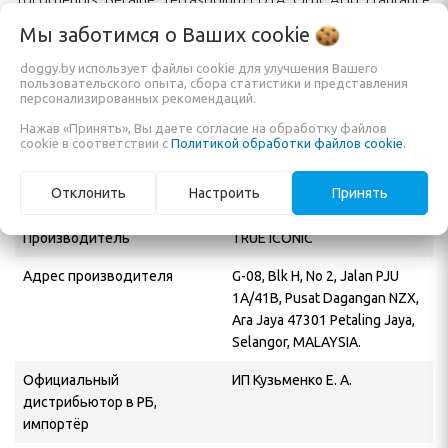
Punica Granatum Fruit Extract, Methylchloroisothiazolinone,
Мы заботимся о Ваших
cookie
Methylisothiazolinone.
doggy.by использует файлы cookie для улучшения Вашего
пользовательского опыта, сбора статистики и представления
персонализированных рекомендаций.
Характеристики
Нажав «Принять», Вы даете согласие на обработку файлов
cookie в соответствии с
Политикой обработки файлов cookie
.
Объем
1 л
Отклонить
Настроить
Принять
Назначение
Шампунь
Производитель
TRUE ICONIC
Адрес производителя
G-08, Blk H, No 2, Jalan PJU
1A/41B, Pusat Dagangan NZX,
Ara Jaya 47301 Petaling Jaya,
Selangor, MALAYSIA.
Официальный
ИП Кузьменко Е. А.
дистрибьютор в РБ,
импортёр