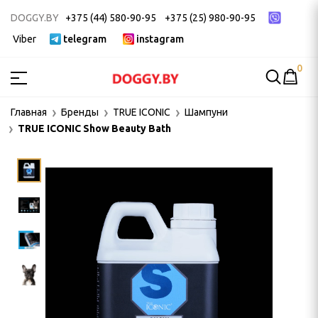
DOGGY.BY
+375 (44) 580-90-95
+375 (25) 980-90-95
Viber
telegram
instagram
0
МСТВА
Главная
Бренды
TRUE ICONIC
Шампуни
TRUE ICONIC Show Beauty Bath
ак
ек
 ДЛЯ ГРУМИНГА
и, пуходерки