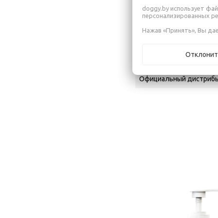
Объем
doggy.by использует фай
персонализированных р
Назначение
Нажав «Принять», Вы дае
Производитель
Отклонит
Адрес производителя
Официальный дистрибь