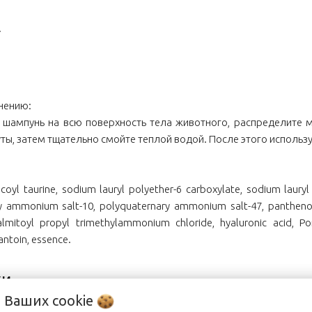
.
нению:
 шампунь на всю поверхность тела животного, распределите
уты, затем тщательно смойте теплой водой. После этого используй
oyl taurine, sodium lauryl polyether-6 carboxylate, sodium laury
y ammonium salt-10, polyquaternary ammonium salt-47, panthenol, hy
lmitoyl propyl trimethylammonium chloride, hyaluronic acid, Por
lantoin, essence.
ки
о Ваших
cookie