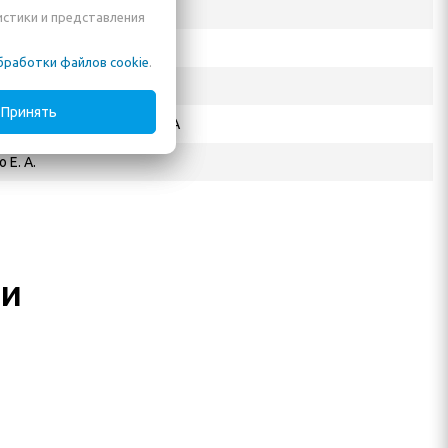
истики и представления
бработки файлов cookie
.
Принять
Road, Suzhou, Jiangsu, CHINA
 Е. А.
ли