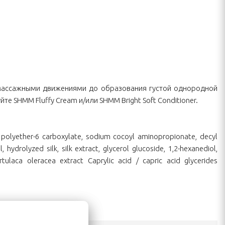
 массажными движениями до образования густой однородной
те SHMM Fluffy Cream и/или SHMM Bright Soft Conditioner.
l polyether-6 carboxylate, sodium cocoyl aminopropionate, decyl
drolyzed silk, silk extract, glycerol glucoside, 1,2-hexanediol,
tulaca oleracea extract Caprylic acid / capric acid glycerides