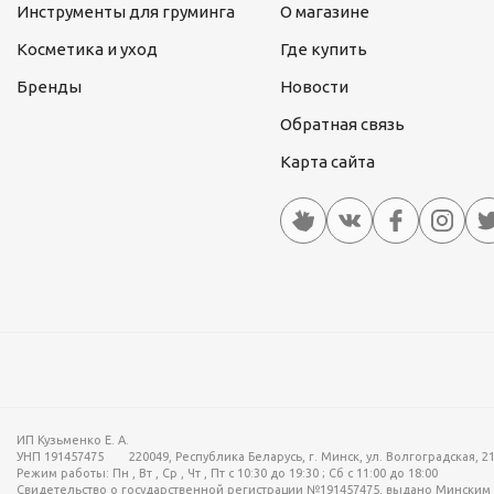
Инструменты для груминга
О магазине
Косметика и уход
Где купить
Бренды
Новости
Обратная связь
Карта сайта
ИП Кузьменко Е. А.
УНП 191457475
220049, Республика Беларусь, г. Минск, ул. Волгоградская, 21
Режим работы:
Пн , Вт , Ср , Чт , Пт c 10:30 до 19:30 ; Сб c 11:00 до 18:00
Свидетельство о государственной регистрации №191457475, выдано Минским 