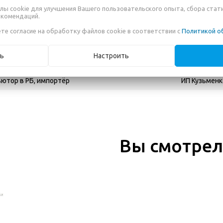
300 мл
лы cookie для улучшения Вашего пользовательского опыта, сбора стат
екомендаций.
Шампунь
те согласие на обработку файлов cookie в соответствии с
Политикой о
SHMM
ь
Настроить
No.8, Sunwu 
ютор в РБ, импортёр
ИП Кузьменко
Вы смотре